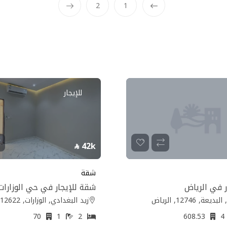
2
1
Prev
للإيجار
42k
شقة
ر في الرياض
شقة للإيجار في حي الوزارات
ة, 12746, الرياض
زيد البغدادي, الوزارات, 12622, الرياض
70
1
2
608.53