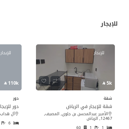
للإيجار
للإيجار
للإيجار
110k
5k
شقة
دور
شقة للإيجار في الرياض
دور للإيجا
الأمير عبدالمحسن بن جلوي, المصيف,
آل هداب, البديع
12467, الرياض
4
6
60
1
1