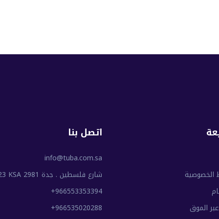
عة
اتصل بنا
info@tuba.com.sa
 الخصوصية
شارع فلسطين . جدة 2981 Jed 23223 KSA
ام
+966553353394
عبر الموق
+966535020288