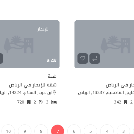
للإيجار
4k
شقة
ار في الرياض
شقة للإيجار في الرياض
القادسية, 13237, الرياض
ابن حرب, السلام, 14224, الرياض
720
2
3
342
(current)
10
9
8
7
6
5
4
3