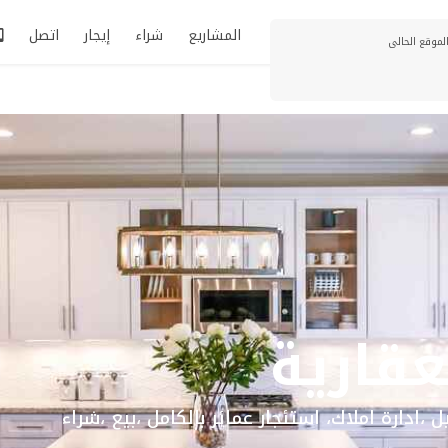
المشاريع
شراء
إيجار
اتصل
عقارية
،ادارة املاك، استئجار عمائر بالكامل ،بيع ،شراء