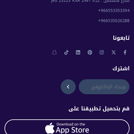
شارع فلسطين . جدة 2981 Jed 23223 KSA
+966553353394
+966535020288
تابعونا
اشترك
قم بتحميل تطبيقنا على