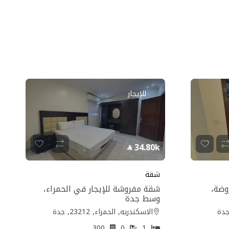
للإيجار
34.80k
شقة
وضة،
شقة مفروشة للإيجار في الحمراء،
وسط جدة
الاسكندريه, الحمراء, 23212, جدة
300
0
1