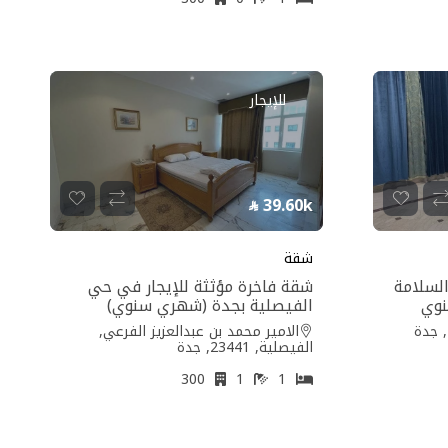
للإيجار
39.60k
شقة
لسلامة
شقة فاخرة مؤثثة للإيجار في حي
نوي
الفيصلية بجدة (شهري سنوي)
الامير محمد بن عبدالعزيز الفرعي,
الفيصلية, 23441, جدة
300
1
1