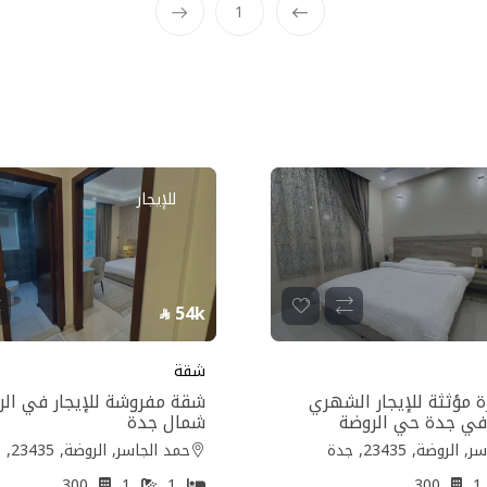
1
Prev
للإيجار
54k
شقة
 مؤثثة للإيجار الشهري
شقة مفروشة للإيجار في الر
في جدة حي الروضة
شمال جدة
لروضة, 23435, جدة
حمد الجاسر, الروضة, 23435, جدة
300
1
1
300