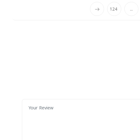
124
...
Next