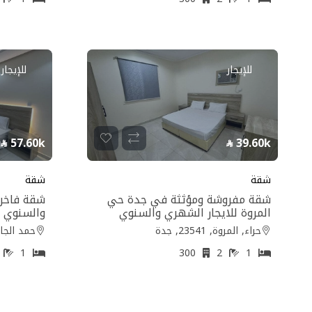
للإيجار
للإيجار
57.60k
39.60k
شقة
شقة
شقة مفروشة ومؤثثة في جدة حي
شقة فاخرة
المروة للايجار الشهري والسنوي
والسنوي 
حراء, المروة, 23541, جدة
حمد الجاسر, ا
0
1
300
2
1