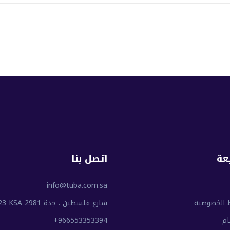
عة
اتصل بنا
info@tuba.com.sa
 الخصوصية
شارع فلسطين . جدة 2981 Jed 23223 KSA
ام
+966553353394