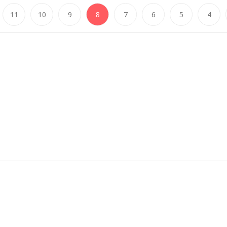
(current)
11
10
9
8
7
6
5
4