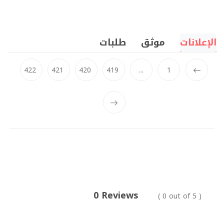
الإعلانات
موثق
طلبات
422
421
420
419
...
1
Prev
0 Reviews
( 0 out of 5 )