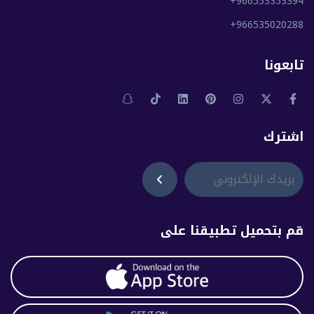
+966553353394
+966535020288
تابعونا
اشترك
قم بتحميل تطبيقنا على