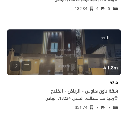
182.84
4
5
للبيع
1.8m
شقة
شقة تاون هاوس - الرياض - الخليج
زمرد بنت عبدالله, الخليج, 13224, الرياض
351.74
7
7