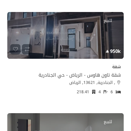
للبيع
950k
شقة
شقة تاون هاوس - الرياض - حي الجنادرية
, الجنادرية, 13621, الرياض
218.41
4
6
للبيع