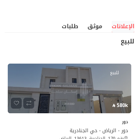
الإعلانات
موثق
طلبات
للبيع
للبيع
580k
دور
دور - الرياض - حي الجنادرية
رقم 170, الجنادرية, 13613, الرياض