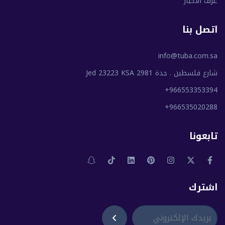
غرف الأخبار
اتصل بنا
info@tuba.com.sa
شارع فلسطين . جدة 2981 Jed 23223 KSA
+966553353394
+966535020288
تابعونا
اشترك