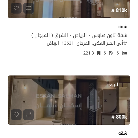
810k
شقة
شقة تاون هاوس - الرياض - الشرق ( المرجان )
أبي الخير المكي, المرجان, 13631, الرياض
221.3
6
6
للبيع
800k
شقة