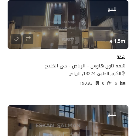
للبيع
1.5m
شقة
شقة تاون هاوس - الرياض - حي الخليج
الكرخ, الخليج, 13224, الرياض
190.93
6
6
للبيع