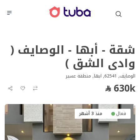
شقة - أبها - الوصايف (
وادى الشق )
الوصايف, 62541, ابها, منطقة عسير
630k
فعال
منذ 3 أشهر