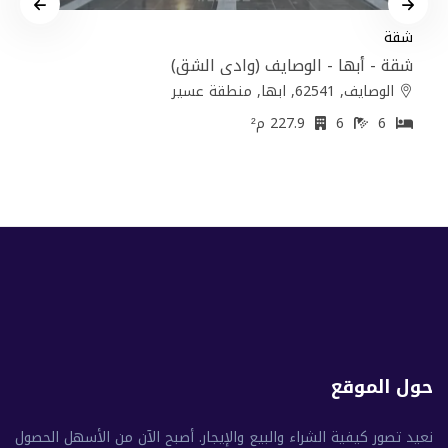
شقة
شقة - أبها - الوصايف (وادي الشق)
الوصايف, 62541, ابها, منطقة عسير
6
6
227.9 م²
حول الموقع
نعيد تصور كيفية الشراء والبيع والإيجار. أصبح الآن من الأسهل الحصول