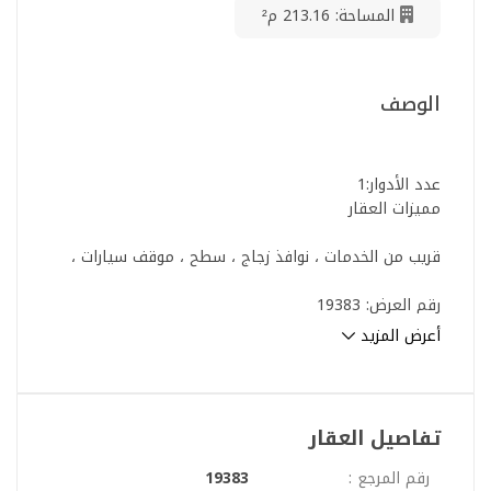
المساحة: 213.16 م²
الوصف
عدد الأدوار:1
مميزات العقار
قريب من الخدمات ، نوافذ زجاج ، سطح ، موقف سيارات ،
رقم العرض: 19383
رقم ترخيص الإعلان: 7200911896
أعرض المزيد
رقم رخصة فال: 1200019203
رقم الجوال: +966538643033
تفاصيل العقار
رقم المرجع :
19383