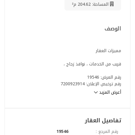
المساحة: 204.62 م²
الوصف
مميزات العقار
قريب من الخدمات ، نوافذ زجاج ،
رقم العرض: 19546
رقم ترخيص الإعلان: 7200923914
رقم رخصة فال: 1200019203
أعرض المزيد
رقم الجوال: +966538643033
تفاصيل العقار
رقم المرجع :
19546