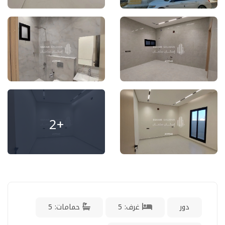
+2
دور
غرف: 5
حمامات: 5