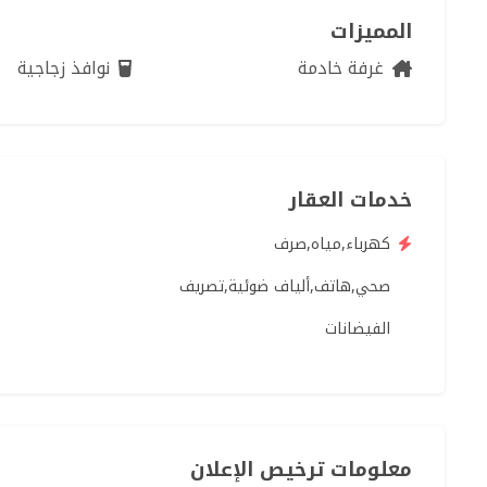
للبيع
المميزات
غرفة خادمة
نوافذ زجاجية
شقة للبيع في جدة - حي ا
750k
/شهري
خدمات العقار
كهرباء,مياه,صرف
صحي,هاتف,ألياف ضوئية,تصريف
الفيضانات
معلومات ترخيص الإعلان