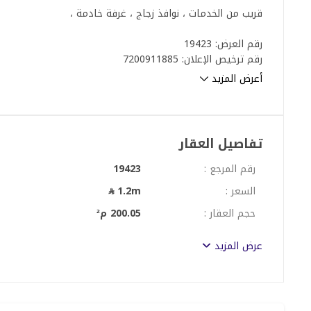
قريب من الخدمات ، نوافذ زجاج ، غرفة خادمة ،
رقم العرض: 19423
رقم ترخيص الإعلان: 7200911885
رقم رخصة فال: 1200019203
أعرض المزيد
رقم الجوال: +966536413003
تفاصيل العقار
رقم المرجع :
19423
السعر :
1.2m
حجم العقار :
200.05 م²
عرض المزيد