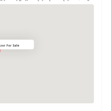
loor For Sale Riyadh