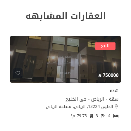
العقارات المشابهه
للبيع
750000
شقة
شقة - الرياض - حي الخليج
الخليج, 13224, الرياض, منطقة الرياض
4
3
79.75 م²