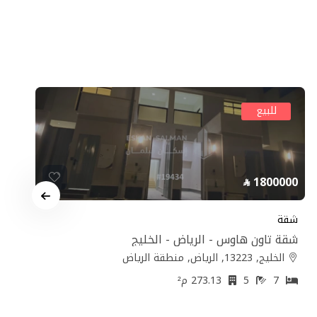
للبيع
1800000
شقة
شقة تاون هاوس - الرياض - الخليج
الخليج, 13223, الرياض, منطقة الرياض
7
5
273.13 م²