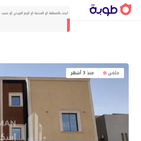
ملغي
منذ 3 أشهر