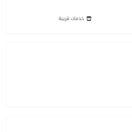
للبيع
خدمات قريبة
لروضة
شقة للبيع في جدة - حي الروضة
750k
/شهري