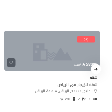
للإيجار
58000
/سنة
شقة
شقة للإيجار في الرياض
الخليج, 13223, الرياض, منطقة الرياض
3
2
750 م²