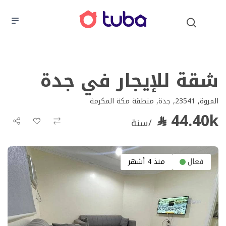
شقة للإيجار في جدة
المروة, 23541, جدة, منطقة مكة المكرمة
44.40k
/سنة
فعال
منذ 4 أشهر