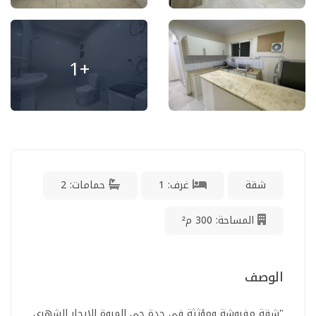
+1
شقة
غرف: 1
حمامات: 2
المساحة: 300 م²
الوصف
"شقة مفروشة ومؤثثة في جدة حي المروة للايجار الشهري