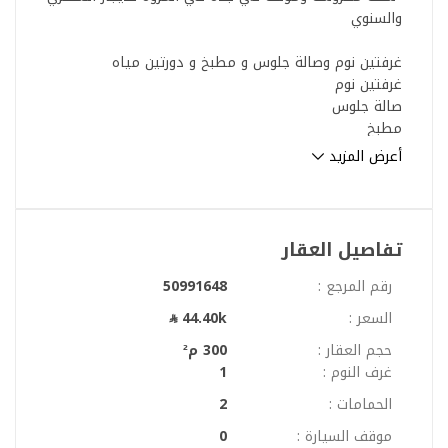
والسنوي
غرفتين نوم وصالة جلوس و مطبخ و دورتين مياه
غرفتين نوم
صالة جلوس
مطبخ
دورتين مياه
أعرض المزيد
مزايا المبنى
صيانة مجانية طوال فترة العقد
شامل للكهرباء و الماء
تفاصيل العقار
خدمة حارس
المبنى مزود بكاميرات المراقبة
رقم المرجع :
50991648
المبنى مزود بكافة وسائل السلامة
السعر :
44.40k
مزايا الموقع
حجم العقار :
300 م²
جميع الخدمات من (سوبر ماركت - مطاعم - وعناية شخصية)
غرف النوم :
1
متوفرة بالجوار
الحمامات :
2
(5) دقيقة عن مطار الملك عبدالعزيز الدولي
(15) دقيقة عن نادي وقت اللياقة بلس
موقف السيارة :
0