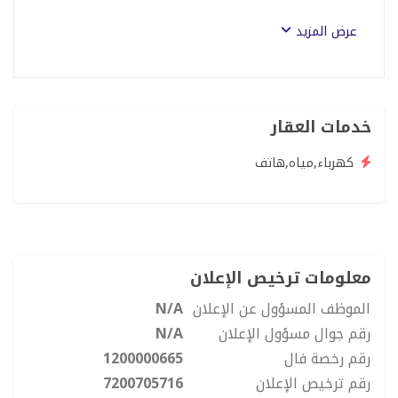
(12) دقائق عن حديقة الأمير ماجد
عرض المزيد
للمزيد من التفاصيل او الحجز تواصل معنا على الرقم التالي
(0504565247 )"
خدمات العقار
كهرباء,مياه,هاتف
معلومات ترخيص الإعلان
الموظف المسؤول عن الإعلان
N/A
رقم جوال مسؤول الإعلان
N/A
رقم رخصة فال
1200000665
رقم ترخيص الإعلان
7200705716