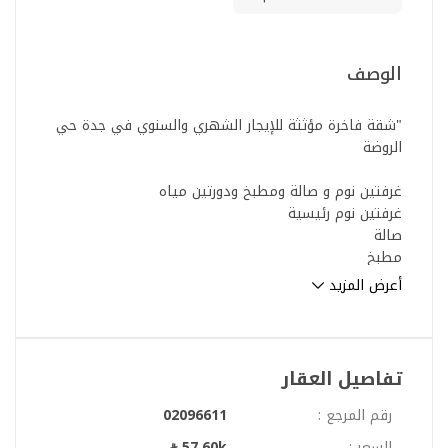
الوصف
"شقة فاخرة مؤثثة للإيجار الشهري والسنوي في جدة حي
الروضة
غرفتين نوم و صالة ومطبخ ودورتين مياه
غرفتين نوم رئيسية
صالة
مطبخ
دورتين مياه
أعرض المزيد
مميزات العقار
مفروشة حديثا
شامل الكهرباء و الماء
تفاصيل العقار
خدمات الصيانة متوفرة طوال فترة العقد
الانترنت متوفر
رقم المرجع :
02096611
خدمة الحارس
السعر :
57.60k