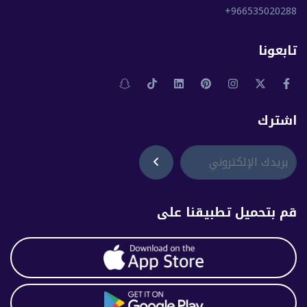
+966535020288
تابعونا
اشترك
قم بتحميل تطبيقنا على