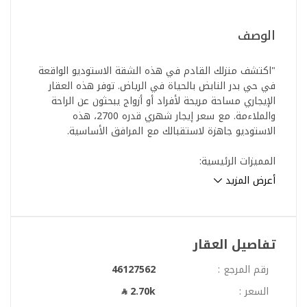
الوصف
"اكتشف منزلك القادم في هذه الشقة الاستوديو الواقعة
في حي بدر النابض بالحياة في الرياض. توفر هذه العقار
الإيجاري مساحة مريحة لأفراد أو أزواج يبحثون عن الراحة
والملاءمة. مع سعر إيجار شهري قدره 2700، هذه
الاستوديو جاهزة لاستقبالك مع المرافق الأساسية.
المميزات الرئيسية:
- **النوع**: شقة استوديو
أعرض المزيد
- **الموقع**: بدر، الرياض
- **السعر**: 2700 ريال سعودي شهرياً
- **مفروشة**: غير مفروشة
- **الغرف**: استوديو - مثالي للأفراد أو الأزواج
تفاصيل العقار
- **الحمامات**: 0 (تصميم مفتوح)
رقم المرجع :
46127562
تشمل المرافق:
السعر :
2.70k
- **الكهرباء**: متاحة