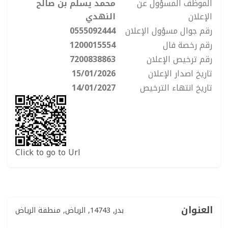
الموظف المسؤول عن
محمد يسلم بن صالح
وخياراتك التي تعكس شخصيتك.
الإعلان
النهدي
رقم جوال مسؤول الإعلان
0555092444
فكر في هذه الفرصة وحدد موعدًا لزيارة اليوم لتجربة
رقم رخصة فال
1200015554
المكان مباشرة! قد تكون هذه الشقة هي البداية الجديدة
التي تحتاجها.
رقم ترخيص الإعلان
7200838863
تاريخ اصدار الإعلان
15/01/2026
للحصول على مزيد من المعلومات أو لتحديد موعد لعرض
تاريخ انتهاء الترخيص
14/01/2027
الشقة، يرجى التواصل."
Click to go to Url
العنوان
بدر, 14743, الرياض, منطقة الرياض