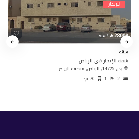
للإيجار
28000
/سنة
شقة
شقة للإيجار في الرياض
بدر, 14725, الرياض, منطقة الرياض
2
1
70 م²