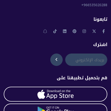
+966535020288
تابعونا
اشترك
قم بتحميل تطبيقنا على