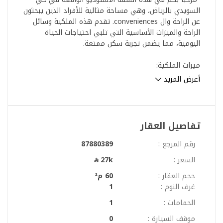
السويدي بالرياض، وهي مساحة مثالية للأفراد الذين يبحثون
عن الراحة وال conveniences. تقدم هذه الملكية وسائل
الراحة والميزات الأساسية التي تلبي احتياجات الحياة
اليومية، مما يضمن تجربة سكن ممتعة.
ميزات الملكية:
- النوع: شقة استوديو
أعرض المزيد
- الغرض: للإيجار
- الموقع: السويدي، الرياض
- السعر: 27,000 ريال سعودي سنويًا
- مفروشة: غير مفروشة
تفاصيل العقار
المرافق:
رقم المرجع :
87880389
- الكهرباء: الشقة مزودة بإمدادات كهرباء موثوقة، مما
السعر :
27k
يضمن لك الحصول على الطاقة لجميع احتياجاتك.
- إمدادات المياه: استمتع بإمداد ثابت من المياه النظيفة،
حجم العقار :
60 م²
مما يعزز من تجارب والمهام اليومية.
غرف النوم :
1
- الصرف الصحي: تحتوي الملكية على نظام صرف صحي
الحمامات :
1
مناسب، مما يعزز بيئة صحية.
موقف السيارة :
0