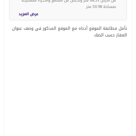
من الأرض 68.53 متر وتختص من المنافع والأجزاء المشتركة
بمساحة 50.98 متر
عرض المزيد
نأمل مطابقة الموقع أدناه مع الموقع المذكور في وصف عنوان
العقار حسب الصك