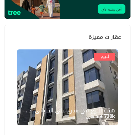
عقارات مميزة
للبيع
شقة للبيع في شارع علي الفاباتي, حي السلامة, مدينة جدة
730k
/شهري