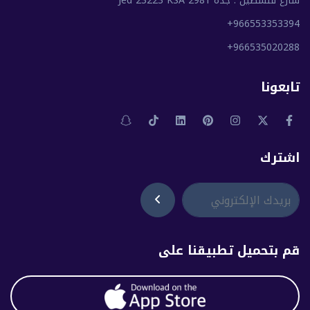
شارع فلسطين . جدة 2981 Jed 23223 KSA
+966553353394
+966535020288
تابعونا
اشترك
قم بتحميل تطبيقنا على