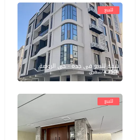
للبيع
شقة للبيع في جدة - حي الروضة
750k
/شهري
للبيع