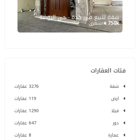
شقة للبيع في جدة - حي الروضة
750k
/شهري
فئات العقارات
شقة
3276 عقارات
ارض
119 عقارات
فيلا
1290 عقارات
دور
647 عقارات
عمارة
8 عقارات