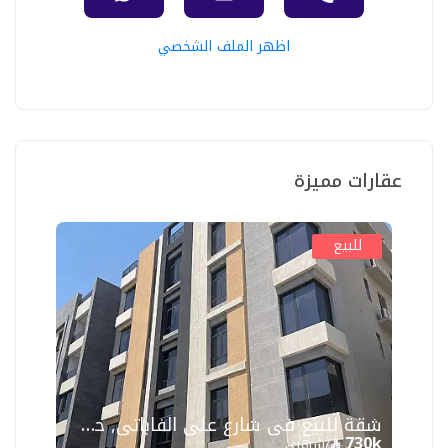
اظهر الملف الشخصي
عقارات مميزة
للبيع
شقة للبيع في شارع علي الفاباتي, حي السلامة, مدينة جدة
730k
/شهري