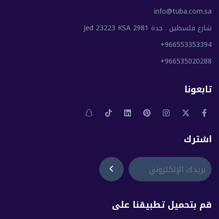
info@tuba.com.sa
شارع فلسطين . جدة 2981 Jed 23223 KSA
+966553353394
+966535020288
تابعونا
اشترك
قم بتحميل تطبيقنا على