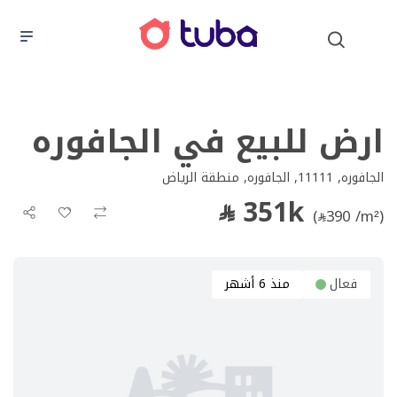
ارض للبيع في الجافوره
الجافوره, 11111, الجافوره, منطقة الرياض
351k
(
390 /m²)
فعال
منذ 6 أشهر