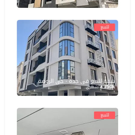
للبيع
شقة للبيع في جدة - حي الروضة
750k
/شهري
للبيع