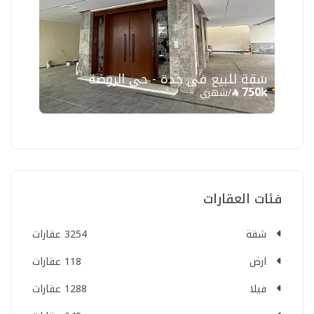
شقة للبيع في جدة - حي الروضة
750k
/شهري
فئات العقارات
شقة
3254 عقارات
ارض
118 عقارات
فيلا
1288 عقارات