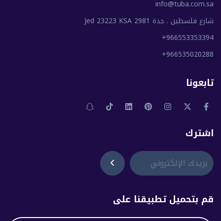
info@tuba.com.sa
شارع فلسطين . جدة 2981 Jed 23223 KSA
+966553353394
+966535020288
تابعونا
اشترك
قم بتحميل تطبيقنا على