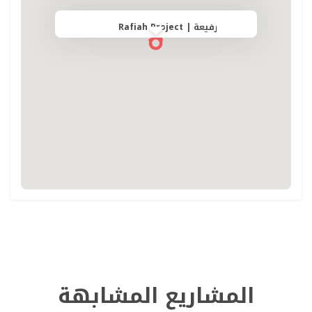
🧺 غرفة غسيل | Laundry room
🧹 غرفة خادمة | Maid’s room"
مشروع رفيعة | Rafiah Project
المشاريع المشابهة