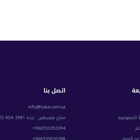
عة
اتصل بنا
info@tuba.com.sa
 الخصوصية
شارع فلسطين . جدة 2981 Jed 23223 KSA
ام
+966553353394
عبر الموق
+966535020288