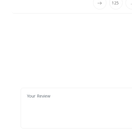
125
.
Next