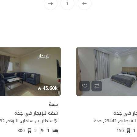
1
Prev
للإيجار
45.60k
شقة
ار في جدة
شقة للإيجار في جدة
صلية, 23442, جدة
سلطان بن سلمان, النزهة, 23532, جدة
300
2
1
150