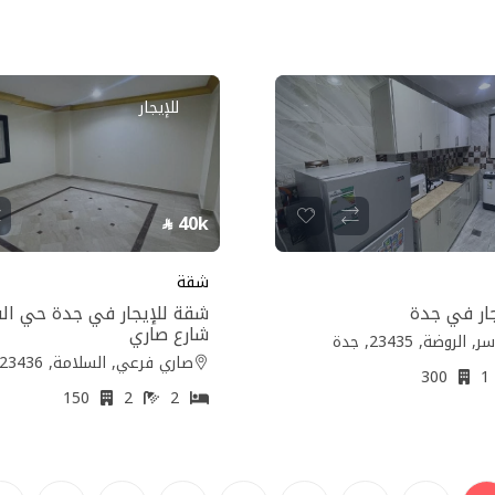
للإيجار
40k
شقة
ار في جدة
شقة للإيجار في جدة حي ال
شارع صاري
لروضة, 23435, جدة
صاري فرعي, السلامة, 23436, جدة
300
150
2
2