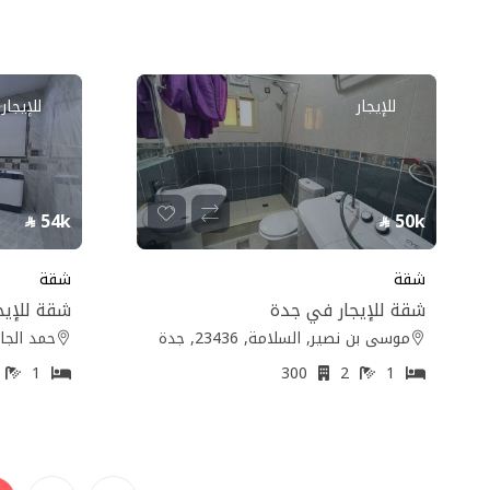
للإيجار
للإيجار
54k
50k
شقة
شقة
شقة للإيجار في جدة
شقة للإيج
موسى بن نصير, السلامة, 23436, جدة
حمد الجاسر, ا
1
1
300
2
1