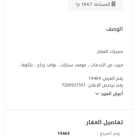
المساحة: 164.7 م²
الوصف
مميزات العقار
قريب من الخدمات ، موقف سيارات ، نوافذ زجاج ، بلكونة ،
رقم العرض: 19464
رقم ترخيص الإعلان: 7200921551
رقم رخصة فال: 1200019203
أعرض المزيد
رقم الجوال: +966539053003
تفاصيل العقار
رقم المرجع :
19464