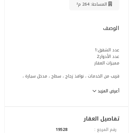
المساحة: 264 م²
الوصف
عدد الشقق:1
عدد الأدوار:2
مميزات العقار
قريب من الخدمات ، نوافذ زجاج ، سطح ، مدخل سيارة ،
رقم العرض: 19528
أعرض المزيد
رقم ترخيص الإعلان: 7200921349
رقم رخصة فال: 1200019203
رقم الجوال: +966539053003
تفاصيل العقار
رقم المرجع :
19528