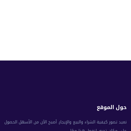
شقة
شقة للإيجار في الرياض
الربوة, 12816, الرياض, منطقة الرياض
3
2
450 م²
حول الموقع
نعيد تصور كيفية الشراء والبيع والإيجار. أصبح الآن من الأسهل الحصول
على مكان تحبه. لنفعل هذا معًا.