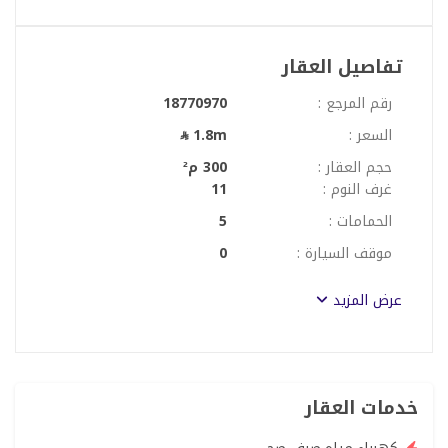
مياه
الدور الثاني :
تفاصيل العقار
شقة غرفتين + صاله + مطبخ + دورة مياه
السعر : 1,800,000
رقم المرجع :
18770970
السعر :
1.8m
أصول الخبره العقارية
بيع - تاجير - أداره املاك - استئجار عمائر بالكامل
حجم العقار :
300 م²
0552086444 - 0553228444 - 0559408444
غرف النوم :
11
الحمامات :
5
موقف السيارة :
0
عرض المزيد
خدمات العقار