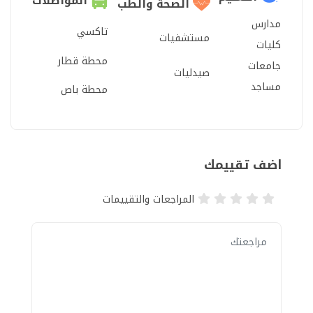
المواصلات
الصحة والطب
مدارس
تاكسي
مستشفيات
كليات
محطة قطار
جامعات
صيدليات
مساجد
محطة باص
اضف تقييمك
المراجعات والتقييمات