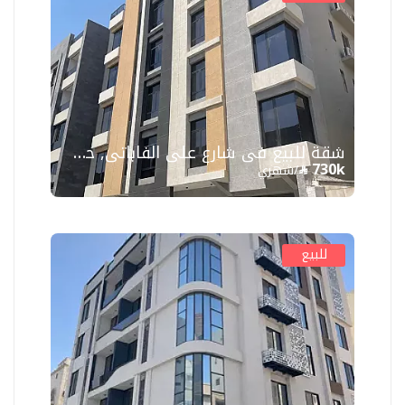
شقة للبيع في شارع علي الفاباتي, حي السلامة, مدينة جدة
730k
/شهري
للبيع