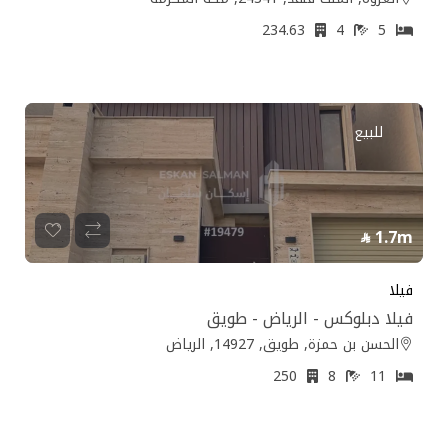
234.63
4
5
للبيع
1.7m
فيلا
فيلا دبلوكس - الرياض - طويق
الحسن بن حمزة, طويق, 14927, الرياض
250
8
11