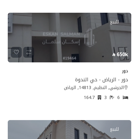
للبيع
650k
دور
دور - الرياض - حي الندوة
الجرشي, النظيم, 14813, الرياض
164.7
3
6
للبيع