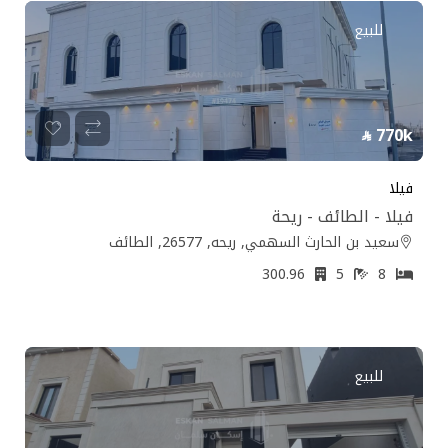
للبيع
770k
فيلا
فيلا - الطائف - ريحة
سعيد بن الحارث السهمي, ريحه, 26577, الطائف
300.96
5
8
للبيع