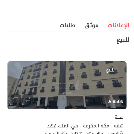
الإعلانات
موثق
طلبات
للبيع
للبيع
850k
شقة
شقة - مكة المكرمة - حي الملك فهد
العروة, الملك فهد, 24341, مكة المكرمة