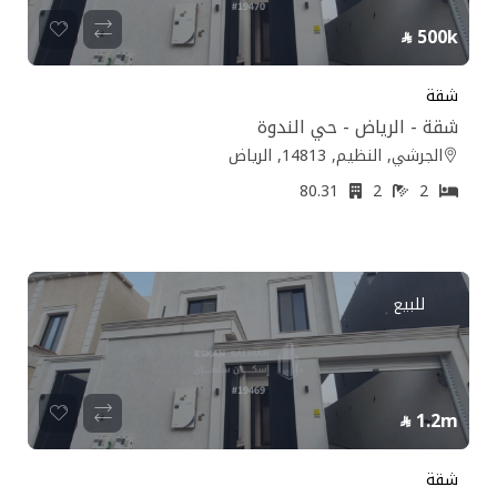
500k
شقة
شقة - الرياض - حي الندوة
الجرشي, النظيم, 14813, الرياض
80.31
2
2
للبيع
1.2m
شقة