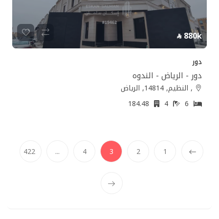
880k
دور
دور - الرياض - الندوه
, النظيم, 14814, الرياض
184.48
4
6
(current)
422
...
4
3
2
1
Prev
Next