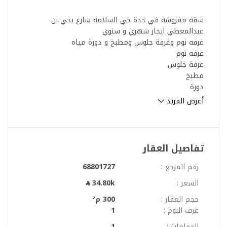
شقة مفروشة في جدة حي السلامة شارع يحي بن
عبدالمعطي ايجار شهري و سنوي
غرفه نوم وغرفة جلوس ومطبخ و دورة مياه
غرفه نوم
غرفة جلوس
مطبخ
دورة
مياه
أعرض المزيد
مميزات العقار
شاملة الماء الكهرباء
متوفر خدمة انترنت
خدمة صيانة طوال فترة العقد
تفاصيل العقار
أجهزة كهربائية متوفرة
كاميرات مراقبة
رقم المرجع :
68801727
مدخل للعمارة
السعر :
34.80k
مصاعد داخلية
مميزات الموقع
حجم العقار :
300 م²
( 6) دقائق عن المركز الصحي
غرف النوم :
1
( 5) دقائق عن ممشى اليمامة
الحمامات :
1