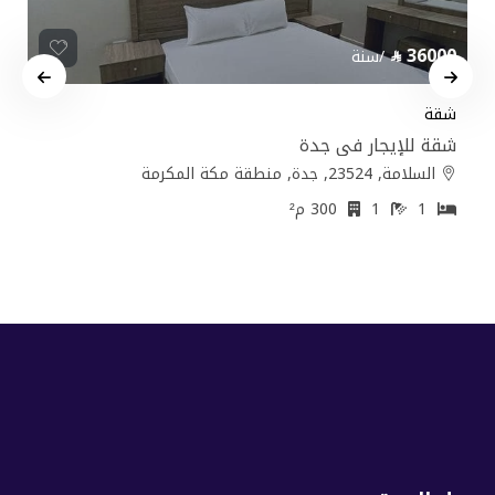
36000
/سنة
شقة
شقة للإيجار في جدة
السلامة, 23524, جدة, منطقة مكة المكرمة
1
1
300 م²