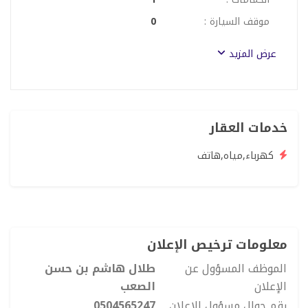
( 8 ) دقائق عن U Walk Mall
( 17) دقيقة عن واجهة جدة البحرية
موقف السيارة :
0
عرض المزيد
خدمات العقار
كهرباء,مياه,هاتف
معلومات ترخيص الإعلان
الموظف المسؤول عن
طلال هاشم بن حسن
الإعلان
الصعب
رقم جوال مسؤول الإعلان
0504565247