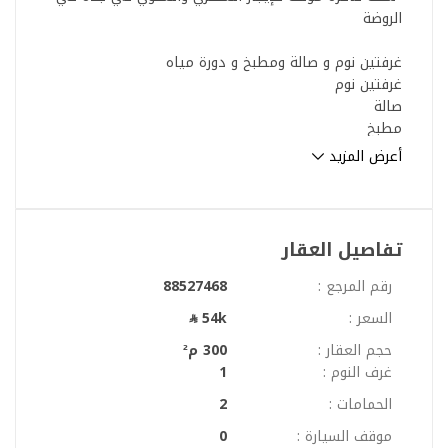
الروضة
غرفتين نوم و صالة ومطبخ و دورة مياه
غرفتين نوم
صالة
مطبخ
دورتين مياه
أعرض المزيد
مميزات العقار
مفروشة حديثا
شامل الكهرباء و الماء
تفاصيل العقار
خدمات الصيانة متوفرة طوال فترة العقد
الانترنت متوفر
رقم المرجع :
88527468
خدمة الحارس
السعر :
54k
مصعد بالمبنى
جميع الخدمات متوفرة من حولك ( سوبر ماركت - صيدلية -
حجم العقار :
300 م²
مطاعم . . )
غرف النوم :
1
الحمامات :
2
مميزات الموقع:
موقف السيارة :
0