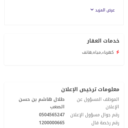
على شارع حيوي
7 دقايق عن مستشفى التخصصي
عرض المزيد
تبعد عن المطار الجديد 20 دقايق
تبعد عن الواجهة البحرية 24 دقيقة
تبعد عن العرب مول 20دقائق
تبعد عن البلد جدة التاريخي 20 دقائق"
خدمات العقار
كهرباء,مياه,هاتف
معلومات ترخيص الإعلان
الموظف المسؤول عن
طلال هاشم بن حسن
الإعلان
الصعب
رقم جوال مسؤول الإعلان
0504565247
رقم رخصة فال
1200000665