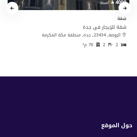
4000
/سنة
شقة
شقة للإيجار في جدة
الروضة, 23434, جدة, منطقة مكة المكرمة
2
2
70 م²
حول الموقع