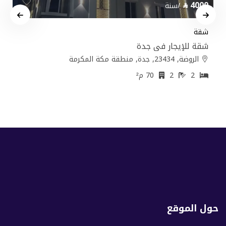
4000
/سنة
شقة
شقة للإيجار في جدة
الروضة, 23434, جدة, منطقة مكة المكرمة
2
2
70 م²
حول الموقع