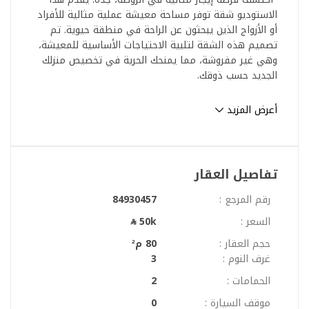
الاستوديو شقة توفر مساحة معيشة عملية مثالية للأفراد
أو الأزواج الذين يبحثون عن الراحة في منطقة حيوية. تم
تصميم هذه الشقة لتلبية الاحتياجات الأساسية للمعيشة،
وهي غير مفروشة، مما يمنحك الحرية في تخصيص منزلك
الجديد حسب ذوقك.
مميزات العقار:
أعرض المزيد
- النوع: استوديو شقة
- الغرض: للايجار
- الموقع: الروضة، جدة
- السعر: 50,000 ريال سعودي سنويًا
تفاصيل العقار
- الغرف: استوديو
- الحمامات: 0
رقم المرجع :
84930457
- المساحة: 0 متر مربع (المساحة المحددة غير متوفرة)
السعر :
50k
- مؤثثة: لا (غير مفروشة)
حجم العقار :
80 م²
المرافق:
غرف النوم :
3
- توفير الكهرباء: استمتع بالطاقة غير المنقطعة لأنشطتك
الحمامات :
2
اليومية.
موقف السيارة :
0
- توفير المياه: الوصول إلى تدفق مستمر من المياه