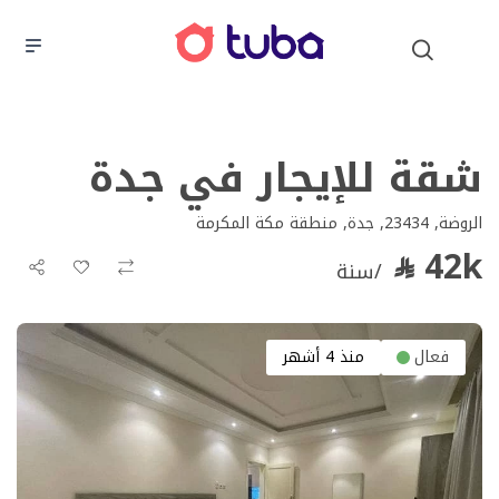
شقة للإيجار في جدة
الروضة, 23434, جدة, منطقة مكة المكرمة
42k
/سنة
فعال
منذ 4 أشهر