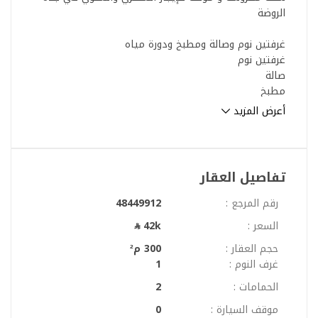
الروضة
غرفتين نوم وصالة ومطبخ ودورة مياه
غرفتين نوم
صالة
مطبخ
دورة مياه مميزات العقار
أعرض المزيد
مفروشة حديثًا
أجهزة كهربائية متوفرة
مصاعد داخلية
خدمة حارس
تفاصيل العقار
خدمة صيانة طوال فترة العقد
شاملة الماء الكهرباء مميزات الموقع
رقم المرجع :
48449912
جميع الخدمات متوفرة
السعر :
42k
وسط جدة
قريب من جميع المخارج المؤدية لجميع الاتجاهات
حجم العقار :
300 م²
جميع المطاعم متوفر على بعد 5 دقائق
غرف النوم :
1
الحمامات :
2
موقف السيارة :
0