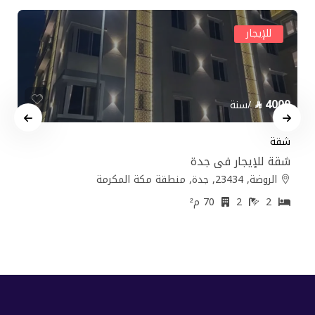
للإيجار
4000
/سنة
شقة
شقة للإيجار في جدة
الروضة, 23434, جدة, منطقة مكة المكرمة
2
2
70 م²