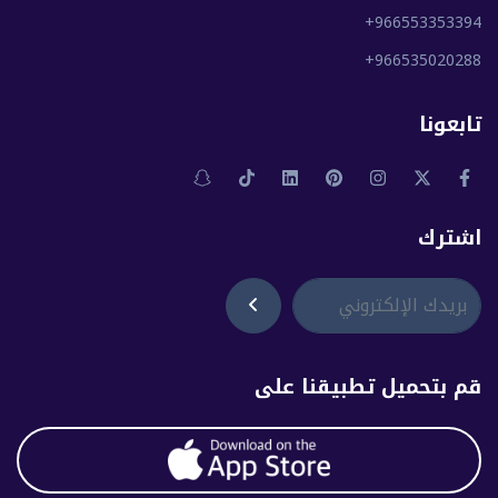
+966553353394
+966535020288
تابعونا
اشترك
قم بتحميل تطبيقنا على